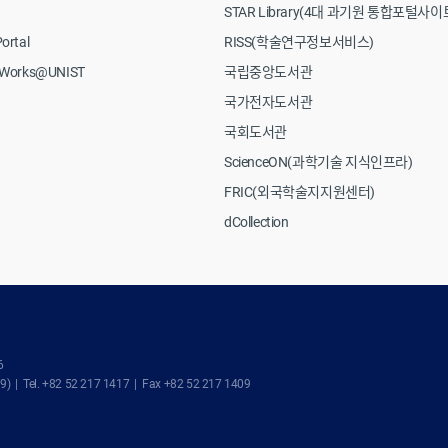
STAR Library(4대 과기원 통합포털사이
ortal
RISS(학술연구정보서비스)
rWorks@UNIST
국립중앙도서관
국가전자도서관
국회도서관
ScienceON(과학기술 지식인프라)
FRIC(외국학술지지원센터)
dCollection
6
. +82 52 217 1417 | Fax +82 52 217 1409