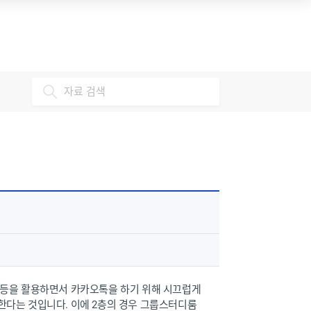
도서관 안내
나의 도서관 이용 현황
공지사항
☞ 대출·연장·예약·연체
서관 소개 (운영시간, 시설)
신청자료조회
직원·연락처
나의 검색 이력
도서관 서비스 찾기
서비스 제한 이유
자주하는 질문 (FAQ)
연체료 결제하기
도서관 규정
도서관 교육 신청 조회
료 기증
그룹스터디룸 예약 조회
:1 문의하기
타대학 도서관 방문 신청 결과
개인정보 수집·이용 동의서
 등을 활용하면서 카카오톡을 하기 위해 시끄럽게
한다는 것입니다. 이에 2층의 경우 그룹스터디룸