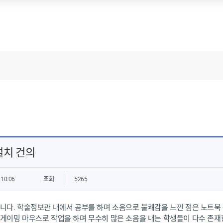
연구＆학습 지원
도서관 서비스
새내기를 위한 학술정보관 A-Z
대출·연장·예약·연체
도서관 교육
그룹스터디룸
도
참고문헌 관리 (EndNote)
열람석 이용현황
표절예방 (Turnitin)
자료 구입 신청
UNIST 연구성과 한 눈에 보기
다른 도서관 책 빌려보기
연구성과 분석 및 평가
다른 도서관 논문·책 일부
주요 학술지 목록 (JCR List)
받아보기
자
오픈액세스 출판 지원
타대학 도서관 방문 신청
1
설치 건의
논문작성과 출판
이용자별 안내
주의해야 할 학회/학술지
도서관 회원제
 10:06
조회
5265
학위논문 작성·제출·이용
니다. 학술정보관 내에서 공부를 하며 소음으로 불쾌감을 느낀 점은 노트북
게이밍 마우스로 작업을 하며 무수히 많은 소음을 내는 학생들이 다수 존재