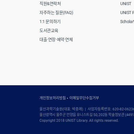
직원&연락처
UNIST
자주하는 질문(FAQ)
UNIST P
1:1 문의하기
Schola
도서관교육
대출·연장·예약·연체
개인정보처리방침
이메일무단수집거부
울산과학기술원(대표: 박종래) | 사업자등록번호: 620-82-0623
울산광역시 울주군 언양읍 유니스트길 50, 202동 학술정보관 (44919) | Tel
Copyright 2018 UNIST Library. All rights reserved.