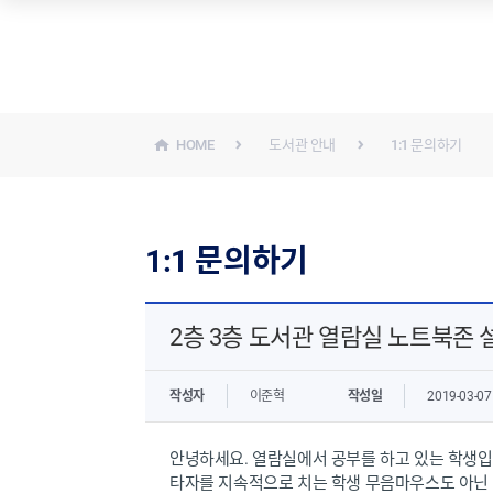
자료 검색
전자 자료
통합 검색 (소장자료+전자자료)
데이터베이스
소장 자료 (책+저널+미디어)
전자저널
HOME
도서관 안내
1:1 문의하기
강의지정도서
전자책
인기도서
전자자료 교외접속 안내
신착도서
UNIST 학위논문
1:1 문의하기
AI 테마도서
오디오북
교수추천도서
잡지·신문
멀티미디어 (DVD)
2층 3층 도서관 열람실 노트북존 
작성자
이준혁
작성일
2019-03-07
안녕하세요. 열람실에서 공부를 하고 있는 학생입
타자를 지속적으로 치는 학생 무음마우스도 아닌 