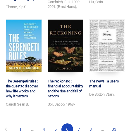
Gombrich, E. H. 1909-
Liu, Cixin.
2001. (Ernst Hans),
Thorne, Kip S.
The Serengeti rules :
The reckoning :
The news : a user's
the quest to discover
financial accountability
manual
how life works and
and the rise and fall of
De Botton, Alain.
why it matters
nations
Carroll, Sean B.
Soll, Jacob, 1968-
1
…
4
5
6
7
8
…
33