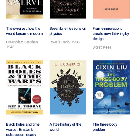
The swerve : how the
Seven brief lessons on
Frame innovation :
world became modern
physics
create new thinking by
design
Greenblatt, Stephen,
Rovelli, Carlo, 1956-
1943-
Dorst, Kees.
Black holes and time
A little history of the
The three-body
warps : Einstein's
world
problem
outrageous legacy