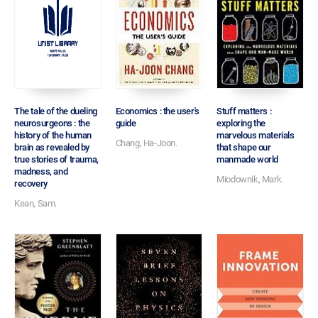
나의 도서관 이용 현황
The tale of the dueling
Economics : the user's
Stuff matters :
neurosurgeons : the
guide
exploring the
history of the human
marvelous materials
Chang, Ha-Joon.
brain as revealed by
that shape our
true stories of trauma,
manmade world
madness, and
Miodownik, Mark.
recovery
Kean, Sam.